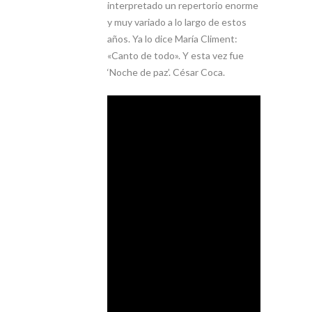
interpretado un repertorio enorme
y muy variado a lo largo de estos
años. Ya lo dice María Climent:
«Canto de todo». Y esta vez fue
‘Noche de paz’. César Coca.