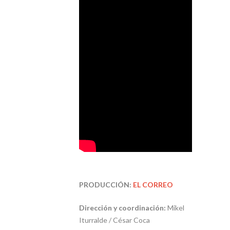
PRODUCCIÓN:
EL CORREO
Dirección y coordinación:
Mikel
Iturralde / César Coca