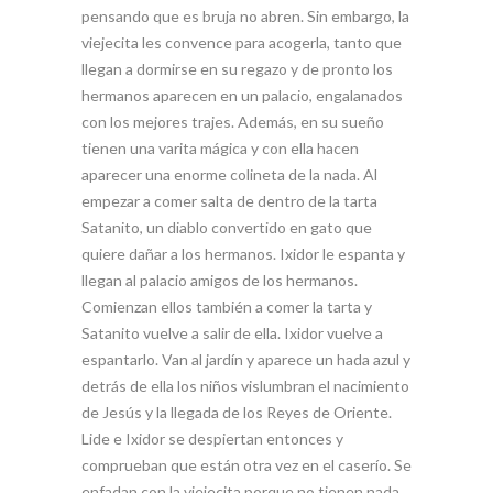
pensando que es bruja no abren. Sin embargo, la
viejecita les convence para acogerla, tanto que
llegan a dormirse en su regazo y de pronto los
hermanos aparecen en un palacio, engalanados
con los mejores trajes. Además, en su sueño
tienen una varita mágica y con ella hacen
aparecer una enorme colineta de la nada. Al
empezar a comer salta de dentro de la tarta
Satanito, un diablo convertido en gato que
quiere dañar a los hermanos. Ixidor le espanta y
llegan al palacio amigos de los hermanos.
Comienzan ellos también a comer la tarta y
Satanito vuelve a salir de ella. Ixidor vuelve a
espantarlo. Van al jardín y aparece un hada azul y
detrás de ella los niños vislumbran el nacimiento
de Jesús y la llegada de los Reyes de Oriente.
Lide e Ixidor se despiertan entonces y
comprueban que están otra vez en el caserío. Se
enfadan con la viejecita porque no tienen nada