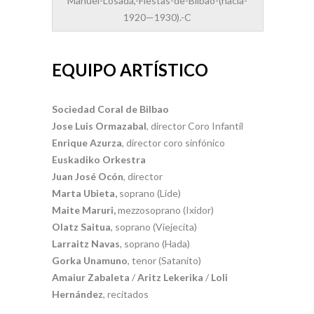
Manuel-Losada,-Fiestas-de-Bilbao-(hacia-
1920—1930).-C
EQUIPO ARTÍSTICO
Sociedad Coral de Bilbao
Jose Luis Ormazabal
, director Coro Infantil
Enrique Azurza
, director coro sinfónico
Euskadiko Orkestra
Juan José Ocón
, director
Marta Ubieta,
soprano (Lide)
Maite Maruri,
mezzosoprano (Ixidor)
Olatz Saitua
, soprano (Viejecita)
Larraitz Navas
, soprano (Hada)
Gorka Unamuno
, tenor (Satanito)
Amaiur Zabaleta
/
Aritz Lekerika
/
Loli
Hernández
, recitados