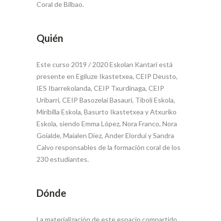
Coral de Bilbao.
Quién
Este curso 2019 / 2020 Eskolan Kantari está
presente en Egiluze Ikastetxea, CEIP Deusto,
IES Ibarrekolanda, CEIP Txurdinaga, CEIP
Uribarri, CEIP Basozelai Basauri, Tiboli Eskola,
Miribilla Eskola, Basurto Ikastetxea y Atxuriko
Eskola, siendo Emma López, Nora Franco, Nora
Goialde, Maialen Díez, Ander Elordui y Sandra
Calvo responsables de la formación coral de los
230 estudiantes.
Dónde
La materialización de este espacio compartido