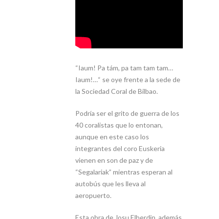
“Iaum! Pa tám, pa tam tam tam…
Iaum!…“ se oye frente a la sede de
la Sociedad Coral de Bilbao.
Podría ser el grito de guerra de los
40 coralistas que lo entonan,
aunque en este caso los
integrantes del coro Euskeria
vienen en son de paz y de
“Segalariak” mientras esperan al
autobús que les lleva al
aeropuerto.
Esta obra de Josu Elberdin, además