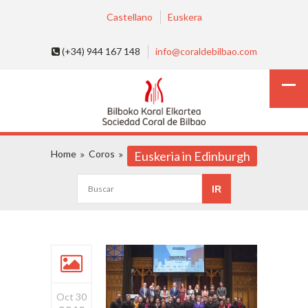
Castellano
Euskera
(+34) 944 167 148
info@coraldebilbao.com
Home
Coros
Euskeria in Edinburgh
Oct 30