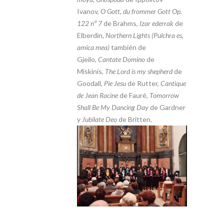
Ivanov,
O Gott, du frommer Gott Op.
122 nº 7
de Brahms,
Izar ederrak
de
Elberdin,
Northern Lights (Pulchra es,
amica mea)
también de
Gjeilo,
Cantate Domino
de
Miskinis,
The Lord is my shepherd
de
Goodall,
Pie Jesu
de Rutter,
Cantique
de Jean Racine
de Fauré,
Tomorrow
Shall Be My Dancing Day
de Gardner
y
Jubilate Deo
de Britten.