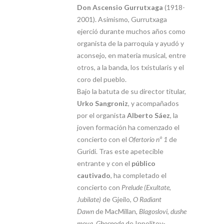
Don Ascensio Gurrutxaga
(1918-
2001). Asimismo, Gurrutxaga
ejerció durante muchos años como
organista de la parroquia y ayudó y
aconsejo, en materia musical, entre
otros, a la banda, los txistularis y el
coro del pueblo.
Bajo la batuta de su director titular,
Urko Sangroniz
, y acompañados
por el organista
Alberto Sáez
, la
joven formación ha comenzado el
concierto con el
Ofertorio nº 1
de
Guridi. Tras este apetecible
entrante y con el
público
cautivado
, ha completado el
concierto con
Prelude
(Exultate,
Jubilate)
de Gjeilo,
O Radiant
Dawn
de MacMillan,
Blagoslovi, dushe
moya, Ghospoda
de Ippolitov-