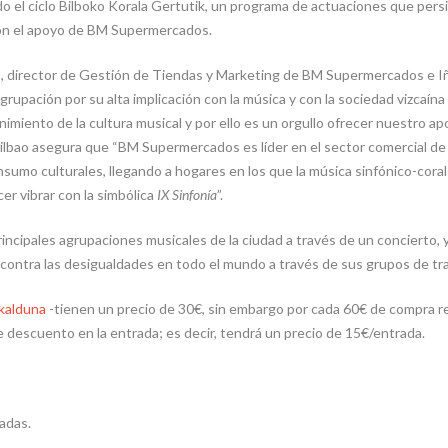
o el ciclo Bilboko Korala Gertutik, un programa de actuaciones que persig
con el apoyo de BM Supermercados.
, director de Gestión de Tiendas y Marketing de BM Supermercados e Iñig
agrupación por su alta implicación con la música y con la sociedad vizcaí
imiento de la cultura musical y por ello es un orgullo ofrecer nuestro a
Bilbao asegura que “BM Supermercados es líder en el sector comercial de n
nsumo culturales, llegando a hogares en los que la música sinfónico-coral 
er vibrar con la simbólica
IX Sinfonía
”.
rincipales agrupaciones musicales de la ciudad a través de un concierto, 
ontra las desigualdades en todo el mundo a través de sus grupos de tra
skalduna
-tienen un precio de 30€, sin embargo por cada 60€ de compra re
e descuento en la entrada; es decir, tendrá un precio de 15€/entrada.
radas.