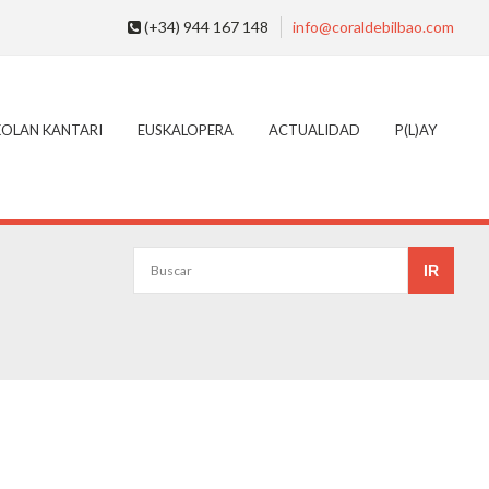
(+34) 944 167 148
info@coraldebilbao.com
KOLAN KANTARI
EUSKALOPERA
ACTUALIDAD
P(L)AY