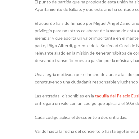
El punto de partida que ha propiciado esta unión ha sid
Ayuntamiento de Bilbao, y que este año ha contado 
El acuerdo ha sido firmado por Miguel Ángel Zamorano
privilegio para nosotros colaborar de la mano de esta 
ejemplar y que aporta un valor importante en el manten
parte, Iñigo Alberdi, gerente de la Sociedad Coral de 
relevante aliado en la misión de generar hábitos de co
deseando transmitir nuestra pasión por la música y hac
Una alegría motivada por el hecho de aunar a las dos p
construyendo una ciudadanía responsable y luchando c
Las entradas- disponibles en la
taquilla del Palacio Eu
entregará un vale con un código que aplicará el 50% d
Cada código aplica el descuento a dos entradas.
Válido hasta la fecha del concierto o hasta agotar ent