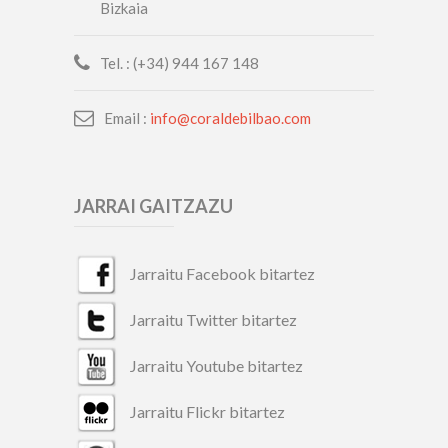
Bizkaia
Tel. : (+34) 944 167 148
Email :
info@coraldebilbao.com
JARRAI GAITZAZU
Jarraitu Facebook bitartez
Jarraitu Twitter bitartez
Jarraitu Youtube bitartez
Jarraitu Flickr bitartez