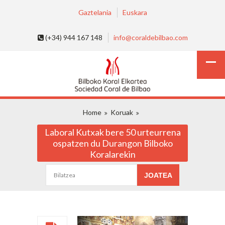
Gaztelania
Euskara
(+34) 944 167 148
info@coraldebilbao.com
Home
Koruak
Laboral Kutxak bere 50 urteurrena
ospatzen du Durangon Bilboko
Koralarekin