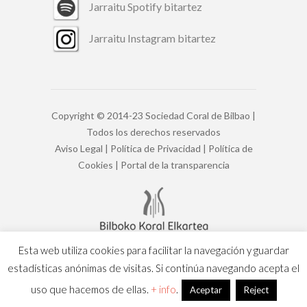
Jarraitu Spotify bitartez
Jarraitu Instagram bitartez
Copyright © 2014-23 Sociedad Coral de Bilbao |
Todos los derechos reservados
Aviso Legal
|
Política de Privacidad
|
Política de
Cookies
|
Portal de la transparencia
Esta web utiliza cookies para facilitar la navegación y guardar
estadísticas anónimas de visitas. Si continúa navegando acepta el
Gaztelania
Euskara
uso que hacemos de ellas.
+ info
.
Aceptar
Reject