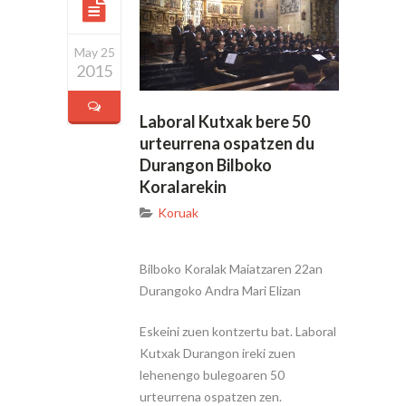
May 25
2015
Laboral Kutxak bere 50
urteurrena ospatzen du
Durangon Bilboko
Koralarekin
Koruak
Bilboko Koralak Maiatzaren 22an
Durangoko Andra Mari Elizan
Eskeini zuen kontzertu bat. Laboral
Kutxak Durangon ireki zuen
lehenengo bulegoaren 50
urteurrena ospatzen zen.