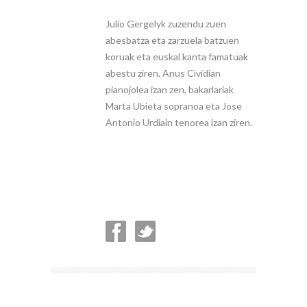
Julio Gergelyk zuzendu zuen
abesbatza eta zarzuela batzuen
koruak eta euskal kanta famatuak
abestu ziren. Anus Cividian
pianojolea izan zen, bakarlariak
Marta Ubieta sopranoa eta Jose
Antonio Urdiain tenorea izan ziren.