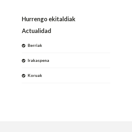
Hurrengo ekitaldiak
Actualidad
Berriak
Irakaspena
Koruak